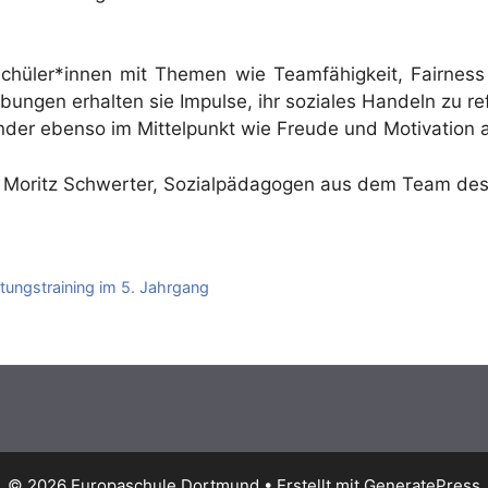
Schüler*innen mit Themen wie Teamfähigkeit, Fairness 
ungen erhalten sie Impulse, ihr soziales Handeln zu re
nder ebenso im Mittelpunkt wie Freude und Motivation
 Moritz Schwerter, Sozialpädagogen aus dem Team de
tungstraining im 5. Jahrgang
© 2026 Europaschule Dortmund
• Erstellt mit
GeneratePress