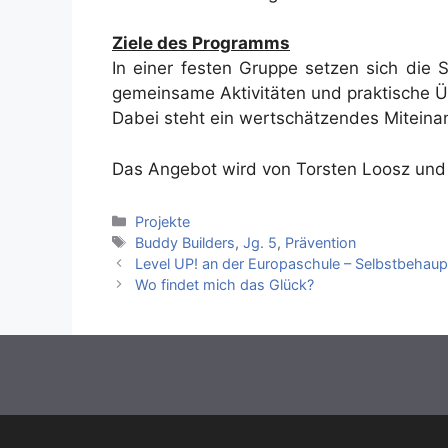
Ziele des Programms
In einer festen Gruppe setzen sich die 
gemeinsame Aktivitäten und praktische Üb
Dabei steht ein wertschätzendes Miteina
Das Angebot wird von Torsten Loosz und
Kategorien
Projekte
Schlagwörter
Buddy Builders
,
Jg. 5
,
Prävention
Level UP! an der Europaschule – Selbstbehaup
Wo findet mich das Glück?