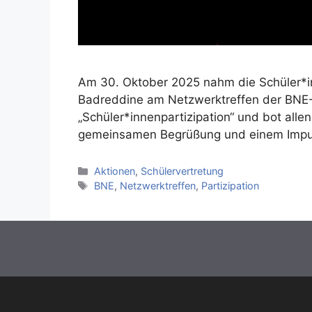
Am 30. Oktober 2025 nahm die Schüler*i
Badreddine am Netzwerktreffen der BNE-
„Schüler*innenpartizipation“ und bot all
gemeinsamen Begrüßung und einem Imp
Kategorien
Aktionen
,
Schülervertretung
Schlagwörter
BNE
,
Netzwerktreffen
,
Partizipation