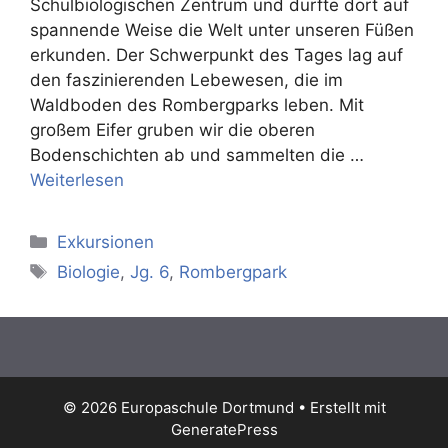
Schulbiologischen Zentrum und durfte dort auf
spannende Weise die Welt unter unseren Füßen
erkunden. Der Schwerpunkt des Tages lag auf
den faszinierenden Lebewesen, die im
Waldboden des Rombergparks leben. Mit
großem Eifer gruben wir die oberen
Bodenschichten ab und sammelten die …
Weiterlesen
Kategorien
Exkursionen
Schlagwörter
Biologie
,
Jg. 6
,
Rombergpark
© 2026 Europaschule Dortmund
• Erstellt mit
GeneratePress