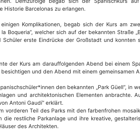
nen. Demzufolge begab sich der Spanischkurs auf 
ie Historie Barcelonas zu erlangen.
 einigen Komplikationen, begab sich der Kurs am zw
la Boqueria“, welcher sich auf der bekannten Straße „B
nd Schüler erste Eindrücke der Großstadt und konnten
nte der Kurs am darauffolgenden Abend bei einem Spa
ó“ besichtigen und den Abend mit einem gemeinsamen A
Spanischschüler*innen den bekannten „Park Güell“, in w
anlagen und architektonischen Elementen anbrachte.
on Antoni Gaudí“ erklärt.
em vorderen Teil des Parks mit den farbenfrohen mosaik
m die restliche Parkanlage und ihre kreative, gestalte
Häuser des Architekten.