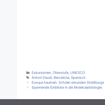
Kategorien
Exkursionen
,
Oberstufe
,
UNESCO
Schlagwörter
Antoni Gaudi
,
Barcelona
,
Spanisch
Europa hautnah: Schüler erkunden Straßburgs
Spannende Einblicke in die Molekularb