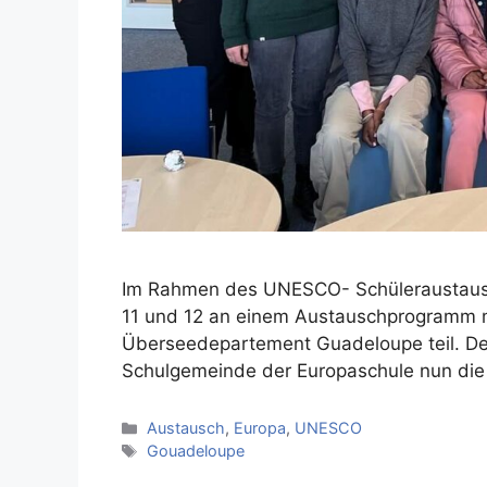
Im Rahmen des UNESCO- Schüleraustausc
11 und 12 an einem Austauschprogramm m
Überseedepartement Guadeloupe teil. Der
Schulgemeinde der Europaschule nun di
Kategorien
Austausch
,
Europa
,
UNESCO
Schlagwörter
Gouadeloupe